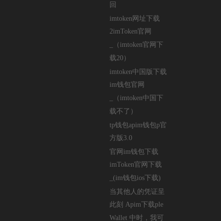
回
imtoken网址下载
2imToken官网
_（imtoken官网下
载20）
imtoken中国版下载
im钱包官网
_（imtoken中国下
载不了）
tp钱包apim钱包p官
方版3.0
官网im钱包下载
imToken官网下载
_(im钱包ios下载)
当其他人的凭证呈
此刻 Apim下载ple
Wallet 中时，我可