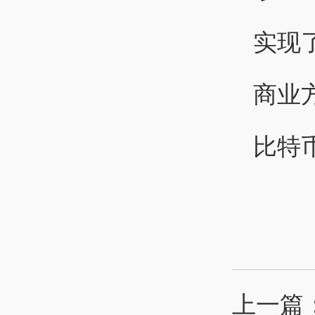
实现
商业方
比特
上一篇