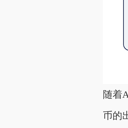
随着
币的