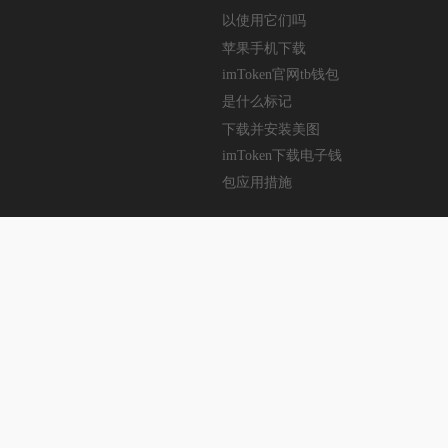
以使用它们吗
苹果手机下载
imToken官网tb钱包
是什么标记
下载并安装美图
imToken下载电子钱
包应用措施