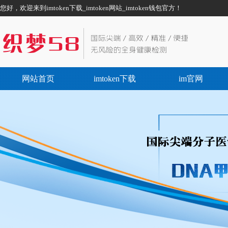
您好，欢迎来到imtoken下载_imtoken网站_imtoken钱包官方！
网站首页
imtoken下载
im官网