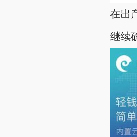
在出
继续