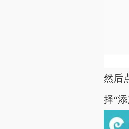
然后
择“添