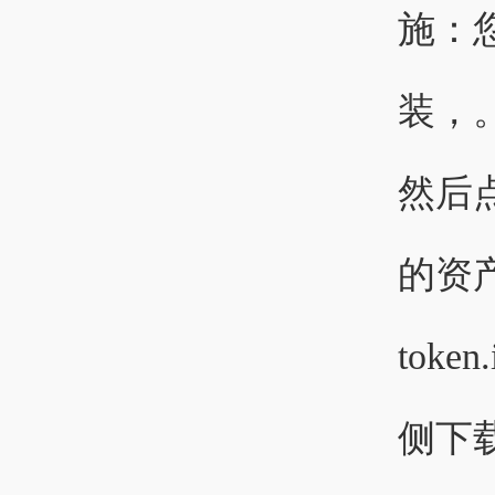
施：
装，
然后
的资
tok
侧下