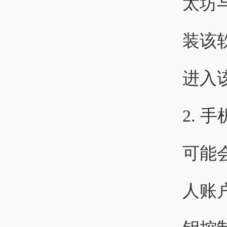
太坊
装该
进入
2. 
可能
人账户