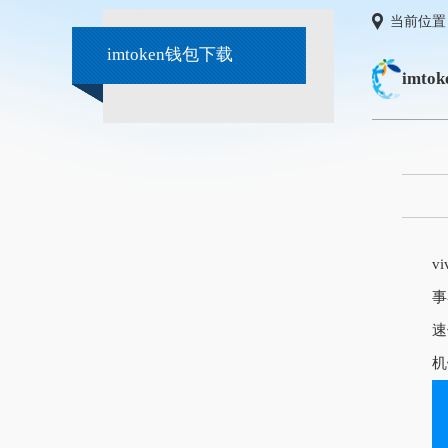
当前位置
imtoken钱包下载
imt
v
事
速
机