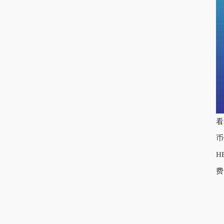
看
币
H
费