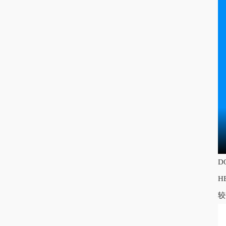
D
H
较