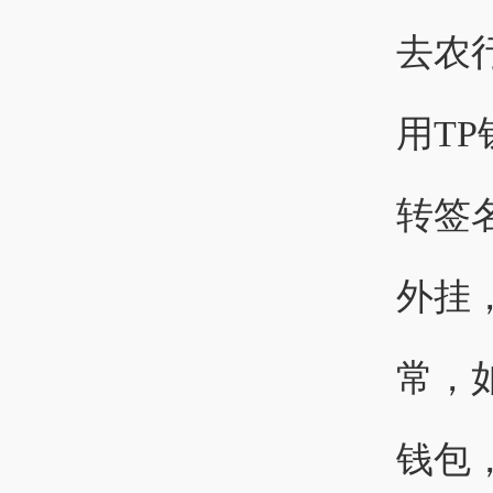
去农
用T
转签
外挂
常，
钱包