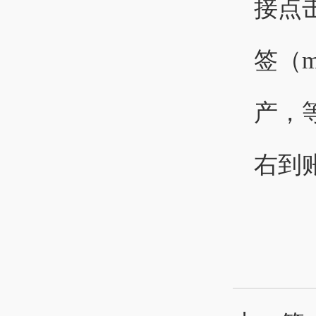
接点
签（m
产，
右到