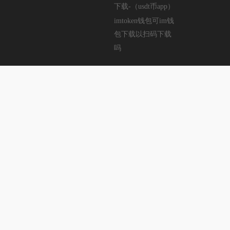
下载-（usdt币app）
imtoken钱包可im钱
包下载以扫码下载
吗