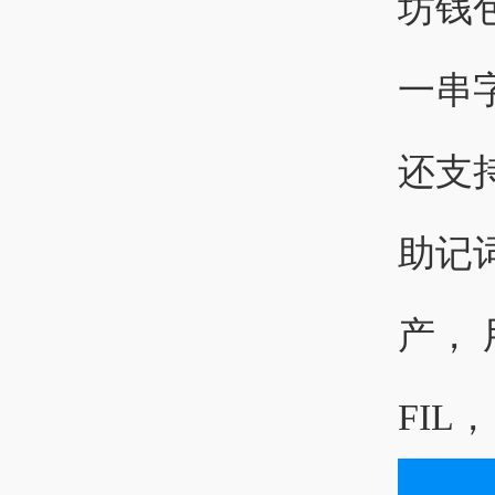
坊钱
一串
还支
助记
产，
FIL