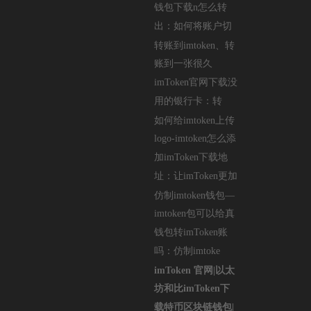
钱包下载n怎么转
出：如何将账户切
转账到imtoken、转
账到一张很久
imToken官网下载没
用的银行卡：转
如何给imtoken上传
logo-imtoken怎么添
加imToken下载地
址：让imToken更加
仿制imtoken钱包—
imtoken包可以给真
钱包转imToken账
吗：仿制imtoke
imToken 官网|以太
坊和比imToken下
载特币区块链钱包|