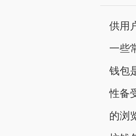
供用户
一些
钱包
性备受
的浏