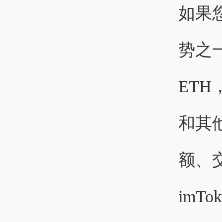
如果
势之一
ET
和其
额、交
imT