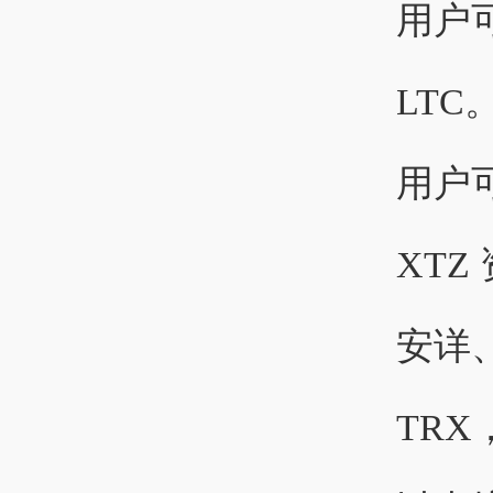
用户
LTC
用户
XTZ
安详、
TR