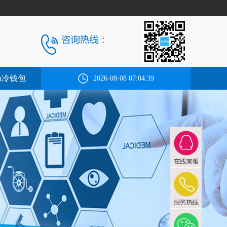
ken冷钱包
2026-08-08 07:04:40