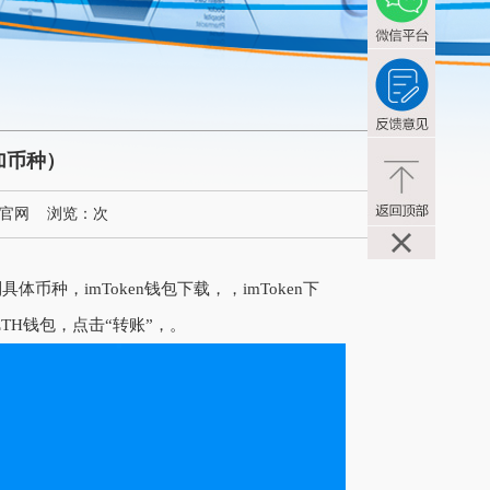
添加币种）
包官网
浏览：
次
种，imToken钱包下载，，imToken下
TH钱包，点击“转账”，。