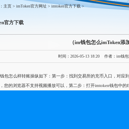
：
主页
>
imToken官方网址
>
imtoken官方下载
>
oken官方下载
（im钱包怎么imToken
时间：
2026-05-13 18:20
作者：
im钱
m钱包怎么样转账操纵如下：第一步：找到交易所的充币入口，对应到具体币
，您的浏览器不支持视频播放可以，第二步：打开imtoken钱包中的E