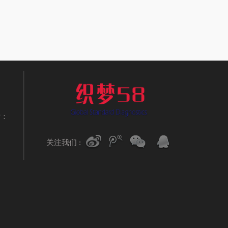
话：
关注我们 :